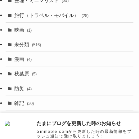
整理・ミニマリスト
(34)
(29)
(8)
旅行（トラベル・モバイル）
(28)
(47)
(9)
映画
(1)
(56)
(11)
未分類
(516)
(6)
(9)
漫画
(20)
(4)
(10)
(31)
秋葉原
(5)
(3)
(16)
防災
(4)
(10)
雑記
(30)
(26)
面白いネタ
(31)
たまにブログを更新した時のお知らせ
(27)
Sinmoble.comから更新した時の最新情報をプ
ッシュ通知で受け取りましょう！
(31)