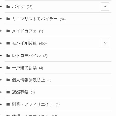
(18)
バイク
(25)
(2)
(8)
ミニマリストモバイラー
(84)
(1)
(23)
メイドカフェ
(1)
(3)
モバイル関連
(456)
(10)
(1)
レトロモバイル
(2)
(18)
(7)
一戸建て新築
(19)
(4)
(29)
(6)
個人情報漏洩防止
(3)
(23)
(11)
冠婚葬祭
(4)
(3)
(12)
副業・アフィリエイト
(4)
(3)
(17)