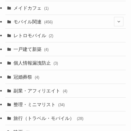
(23)
メイドカフェ
(1)
(3)
モバイル関連
(456)
(10)
(1)
レトロモバイル
(2)
(18)
(7)
一戸建て新築
(19)
(4)
(29)
(6)
個人情報漏洩防止
(3)
(23)
(11)
冠婚葬祭
(4)
(3)
(12)
副業・アフィリエイト
(4)
(3)
(17)
整理・ミニマリスト
(34)
(29)
(8)
旅行（トラベル・モバイル）
(28)
(47)
(9)