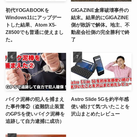
初代YOGABOOKを
GIGAZINE倉庫破壊事件の
Windows11にアップデー
結末。結果的にGIGAZINE
トした結果、Atom X5-
側が敗訴で解体。地主、不
Z8500でも普通に使えまし
動産会社側の完全勝利で終
た。
了
バイク泥棒の犯人を捕まえ
Astro Slide 5Gを約半年感
た事件簿②（盗難防止装置
使い続けて気づいたことを
のGPSを使いバイク泥棒を
沢山まとめたレビュー
追跡して自力逮捕に成功）