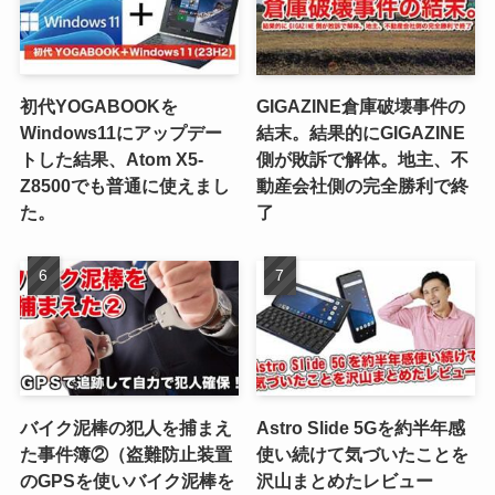
初代YOGABOOKを
GIGAZINE倉庫破壊事件の
Windows11にアップデー
結末。結果的にGIGAZINE
トした結果、Atom X5-
側が敗訴で解体。地主、不
Z8500でも普通に使えまし
動産会社側の完全勝利で終
た。
了
バイク泥棒の犯人を捕まえ
Astro Slide 5Gを約半年感
た事件簿②（盗難防止装置
使い続けて気づいたことを
のGPSを使いバイク泥棒を
沢山まとめたレビュー