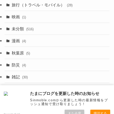
旅行（トラベル・モバイル）
(28)
(47)
(9)
映画
(1)
(56)
(11)
未分類
(516)
(6)
(9)
漫画
(20)
(4)
(10)
(31)
秋葉原
(5)
(3)
(16)
防災
(4)
(10)
雑記
(30)
(26)
面白いネタ
(31)
たまにブログを更新した時のお知らせ
(27)
Sinmoble.comから更新した時の最新情報をプ
ッシュ通知で受け取りましょう！
(31)
また今度
購読する