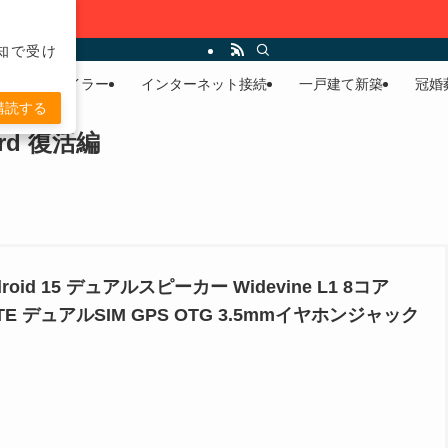
通知で受け
リストモバイラー
インターネット接続
一戸建て新築
冠婚
購読する
d 復活編
roid 15 デュアルスピーカー Widevine L1 8コア
G LTE デュアルSIM GPS OTG 3.5mmイヤホンジャック