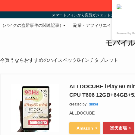
スマートフォンから変態ガジェットまであらゆる
ズ（バイクの盗難事件の関連記事）
副業・アフィリエイト
PC
Powered by P
モバイル
今買うならおすすめのハイスペック8インチタブレット
ALLDOCUBE iPlay 6
CPU T606 12GB+64G
created by
Rinker
ALLDOCUBE
Amazon
楽天市場