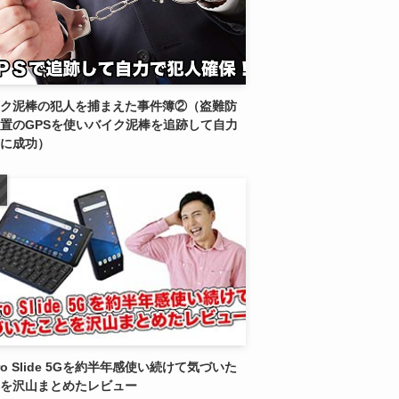
ク泥棒の犯人を捕まえた事件簿②（盗難防
置のGPSを使いバイク泥棒を追跡して自力
に成功）
tro Slide 5Gを約半年感使い続けて気づいた
を沢山まとめたレビュー