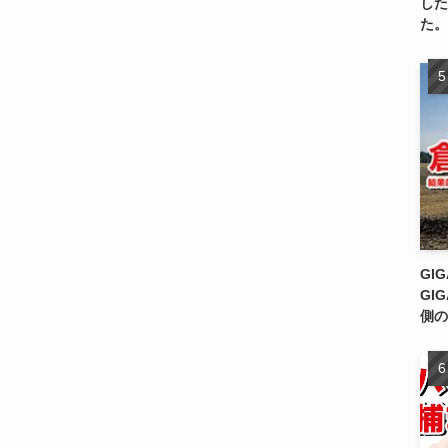
した
た。
GI
GI
側の