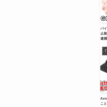
バイ
止装
逮捕
As
こと