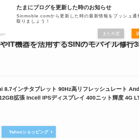
サイトデザインをリニューアルしました。
たまにブログを更新した時のお知らせ
モバイル端末を取り扱います。
Sinmoble.comから更新した時の最新情報をプッシュ
取りましょう！
関連
モバイル関連
モバイル関連
バイク
VR
ミニマ
また今度
ush7
やIT機器を活用するSINのモバイル修行3r
0 mini 8.7インチタブレット 90Hz高リフレッシュレート And
B+512GB拡張 Incell IPSディスプレイ 400ニット輝度 4
Yahooショッピング