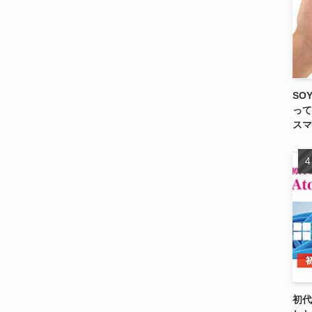
SO
って
スマ
初代