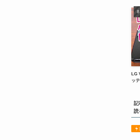
LG
ッテ
記
読