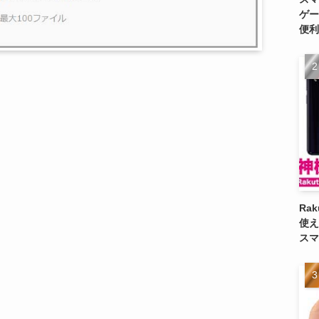
ゲー
便利
Ra
使え
スマ