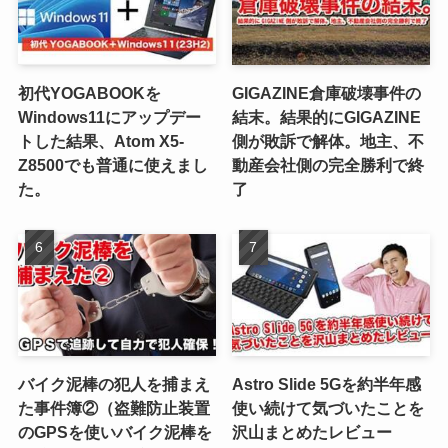
初代YOGABOOKを
GIGAZINE倉庫破壊事件の
Windows11にアップデー
結末。結果的にGIGAZINE
トした結果、Atom X5-
側が敗訴で解体。地主、不
Z8500でも普通に使えまし
動産会社側の完全勝利で終
た。
了
バイク泥棒の犯人を捕まえ
Astro Slide 5Gを約半年感
た事件簿②（盗難防止装置
使い続けて気づいたことを
のGPSを使いバイク泥棒を
沢山まとめたレビュー