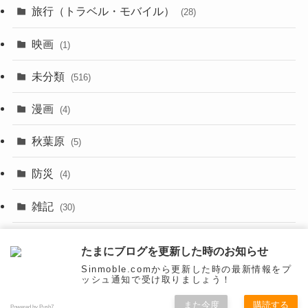
旅行（トラベル・モバイル）
(28)
(47)
(9)
映画
(1)
(56)
(11)
未分類
(516)
(6)
(9)
漫画
(20)
(4)
(10)
(31)
秋葉原
(5)
(3)
(16)
防災
(4)
(10)
雑記
(30)
(26)
面白いネタ
(31)
たまにブログを更新した時のお知らせ
(27)
Sinmoble.comから更新した時の最新情報をプ
ッシュ通知で受け取りましょう！
(31)
また今度
購読する
Powered by Push7