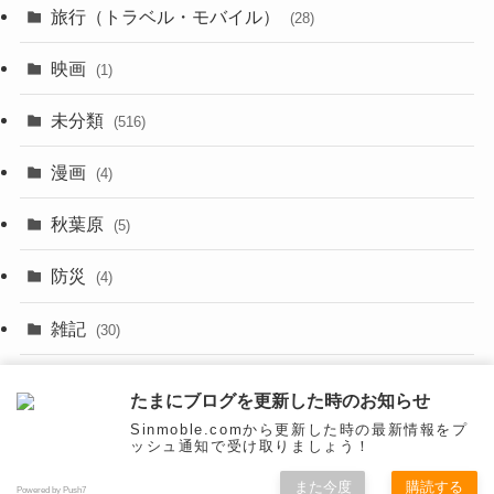
旅行（トラベル・モバイル）
(28)
(47)
(9)
映画
(1)
(56)
(11)
未分類
(516)
(6)
(9)
漫画
(20)
(4)
(10)
(31)
秋葉原
(5)
(3)
(16)
防災
(4)
(10)
雑記
(30)
(26)
面白いネタ
(31)
たまにブログを更新した時のお知らせ
(27)
Sinmoble.comから更新した時の最新情報をプ
ッシュ通知で受け取りましょう！
(31)
また今度
購読する
Powered by Push7