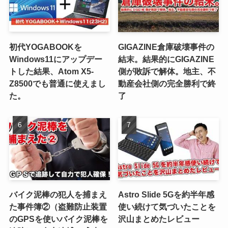
初代YOGABOOKを
GIGAZINE倉庫破壊事件の
Windows11にアップデー
結末。結果的にGIGAZINE
トした結果、Atom X5-
側が敗訴で解体。地主、不
Z8500でも普通に使えまし
動産会社側の完全勝利で終
た。
了
バイク泥棒の犯人を捕まえ
Astro Slide 5Gを約半年感
た事件簿②（盗難防止装置
使い続けて気づいたことを
のGPSを使いバイク泥棒を
沢山まとめたレビュー