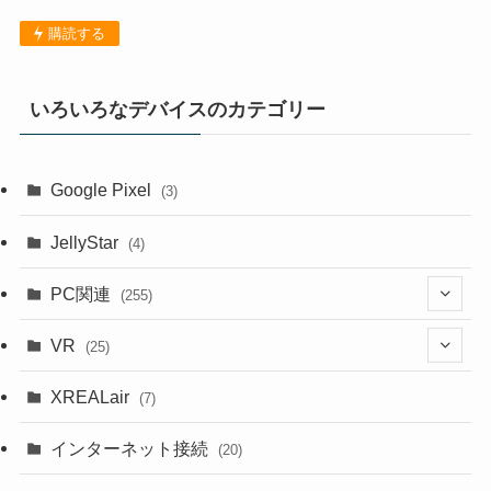
購読する
いろいろなデバイスのカテゴリー
Google Pixel
(3)
JellyStar
(4)
PC関連
(255)
(1)
VR
(25)
(9)
(18)
XREALair
(7)
(1)
(13)
インターネット接続
(20)
(33)