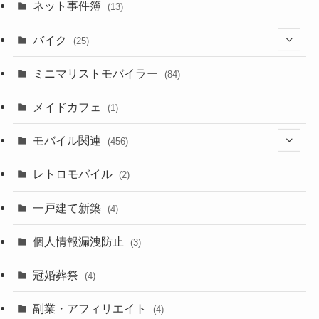
ネット事件簿
(13)
(18)
バイク
(25)
(2)
(8)
ミニマリストモバイラー
(84)
(1)
(23)
メイドカフェ
(1)
(3)
モバイル関連
(456)
(10)
(1)
レトロモバイル
(2)
(18)
(7)
一戸建て新築
(19)
(4)
(29)
(6)
個人情報漏洩防止
(3)
(23)
(11)
冠婚葬祭
(4)
(3)
(12)
副業・アフィリエイト
(4)