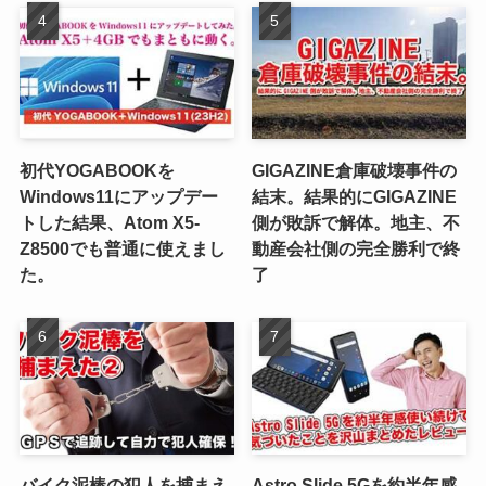
初代YOGABOOKを
GIGAZINE倉庫破壊事件の
Windows11にアップデー
結末。結果的にGIGAZINE
トした結果、Atom X5-
側が敗訴で解体。地主、不
Z8500でも普通に使えまし
動産会社側の完全勝利で終
た。
了
バイク泥棒の犯人を捕まえ
Astro Slide 5Gを約半年感