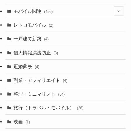
(3)
モバイル関連
(456)
(10)
(1)
レトロモバイル
(2)
(18)
(7)
一戸建て新築
(19)
(4)
(29)
(6)
個人情報漏洩防止
(3)
(23)
(11)
冠婚葬祭
(4)
(3)
(12)
副業・アフィリエイト
(4)
(3)
(17)
整理・ミニマリスト
(34)
(29)
(8)
旅行（トラベル・モバイル）
(28)
(47)
(9)
映画
(1)
(56)
(11)