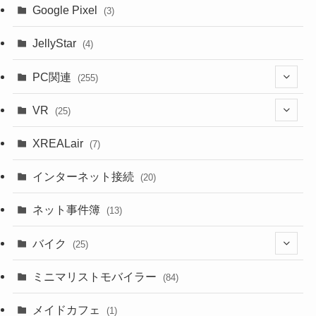
Google Pixel
(3)
JellyStar
(4)
PC関連
(255)
(1)
VR
(25)
(9)
(18)
XREALair
(7)
(1)
(13)
インターネット接続
(20)
(33)
ネット事件簿
(13)
(18)
バイク
(25)
(2)
(8)
ミニマリストモバイラー
(84)
(1)
(23)
メイドカフェ
(1)