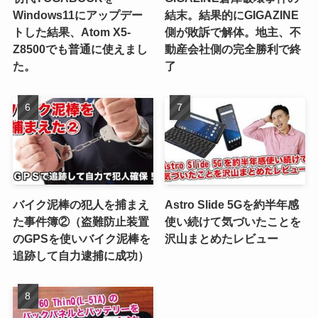
Windows11にアップデー
結末。結果的にGIGAZINE
トした結果、Atom X5-
側が敗訴で解体。地主、不
Z8500でも普通に使えまし
動産会社側の完全勝利で終
た。
了
バイク泥棒の犯人を捕まえ
Astro Slide 5Gを約半年感
た事件簿②（盗難防止装置
使い続けて気づいたことを
のGPSを使いバイク泥棒を
沢山まとめたレビュー
追跡して自力逮捕に成功）