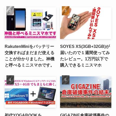
RakutenMiniをバッテリー
SOYES XS(3GB+32GB)が
交換すればまだまだ使える
届いたので１週間使ってみ
ことが分かりました。神機
たレビュー。1万円以下で
と呼べるミニスマホです。
購入できるミニスマホ
初代YOGABOOKを
GIGAZINE倉庫破壊事件の