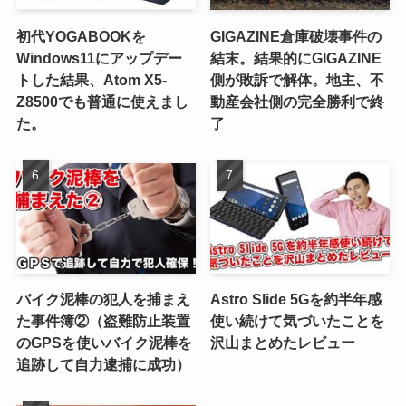
初代YOGABOOKを
GIGAZINE倉庫破壊事件の
Windows11にアップデー
結末。結果的にGIGAZINE
トした結果、Atom X5-
側が敗訴で解体。地主、不
Z8500でも普通に使えまし
動産会社側の完全勝利で終
た。
了
バイク泥棒の犯人を捕まえ
Astro Slide 5Gを約半年感
た事件簿②（盗難防止装置
使い続けて気づいたことを
のGPSを使いバイク泥棒を
沢山まとめたレビュー
追跡して自力逮捕に成功）