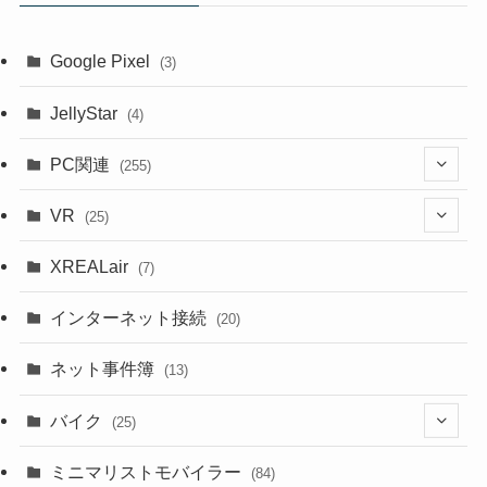
Google Pixel
(3)
JellyStar
(4)
PC関連
(255)
(1)
VR
(25)
(9)
(18)
XREALair
(7)
(1)
(13)
インターネット接続
(20)
(33)
ネット事件簿
(13)
(18)
バイク
(25)
(2)
(8)
ミニマリストモバイラー
(84)