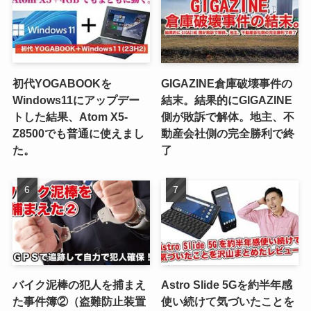
初代YOGABOOKを
GIGAZINE倉庫破壊事件の
Windows11にアップデー
結末。結果的にGIGAZINE
トした結果、Atom X5-
側が敗訴で解体。地主、不
Z8500でも普通に使えまし
動産会社側の完全勝利で終
た。
了
バイク泥棒の犯人を捕まえ
Astro Slide 5Gを約半年感
た事件簿②（盗難防止装置
使い続けて気づいたことを