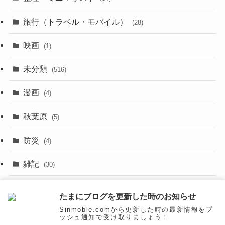
(29)
(8)
旅行（トラベル・モバイル）
(28)
(47)
(9)
映画
(1)
(56)
(11)
未分類
(516)
(6)
(9)
漫画
(20)
(4)
(10)
(31)
秋葉原
(5)
(3)
(16)
防災
(4)
(10)
雑記
(30)
(26)
面白いネタ
(31)
たまにブログを更新した時のお知らせ
(27)
Sinmoble.comから更新した時の最新情報をプ
ッシュ通知で受け取りましょう！
(31)