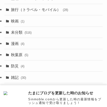
(29)
(8)
旅行（トラベル・モバイル）
(28)
(47)
(9)
映画
(1)
(56)
(11)
未分類
(516)
(6)
(9)
漫画
(20)
(4)
(10)
(31)
秋葉原
(5)
(3)
(16)
防災
(4)
(10)
雑記
(30)
(26)
面白いネタ
(31)
たまにブログを更新した時のお知らせ
(27)
Sinmoble.comから更新した時の最新情報をプ
ッシュ通知で受け取りましょう！
(31)