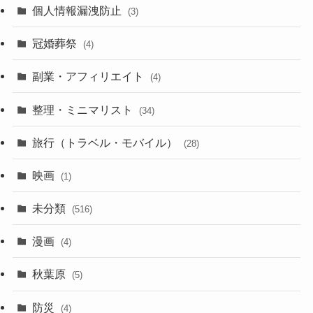
(29)
(6)
個人情報漏洩防止
(3)
(23)
(11)
冠婚葬祭
(4)
(3)
(12)
副業・アフィリエイト
(4)
(3)
(17)
整理・ミニマリスト
(34)
(29)
(8)
旅行（トラベル・モバイル）
(28)
(47)
(9)
映画
(1)
(56)
(11)
未分類
(516)
(6)
(9)
漫画
(20)
(4)
(10)
(31)
秋葉原
(5)
(3)
(16)
防災
(4)