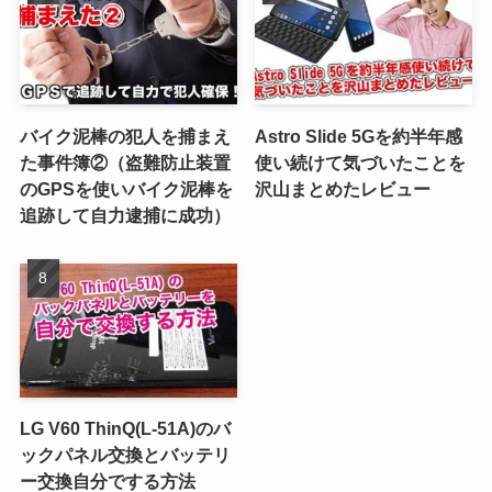
バイク泥棒の犯人を捕まえ
Astro Slide 5Gを約半年感
た事件簿②（盗難防止装置
使い続けて気づいたことを
のGPSを使いバイク泥棒を
沢山まとめたレビュー
追跡して自力逮捕に成功）
LG V60 ThinQ(L-51A)のバ
ックパネル交換とバッテリ
ー交換自分でする方法