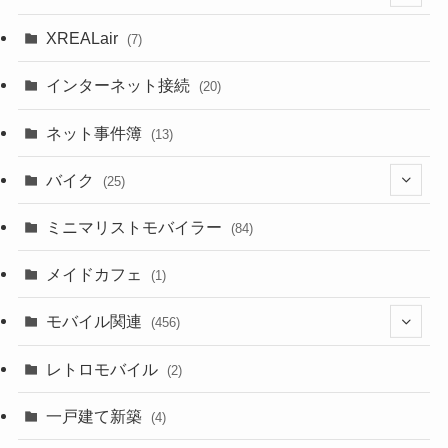
(9)
(18)
XREALair
(7)
(1)
(13)
インターネット接続
(20)
(33)
ネット事件簿
(13)
(18)
バイク
(25)
(2)
(8)
ミニマリストモバイラー
(84)
(1)
(23)
メイドカフェ
(1)
(3)
モバイル関連
(456)
(10)
(1)
レトロモバイル
(2)
(18)
(7)
一戸建て新築
(19)
(4)