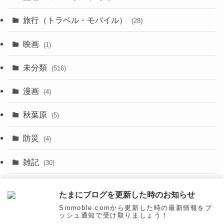
(29)
(8)
旅行（トラベル・モバイル）
(28)
(47)
(9)
映画
(1)
(56)
(11)
未分類
(516)
(6)
(9)
漫画
(20)
(4)
(10)
(31)
秋葉原
(5)
(3)
(16)
防災
(4)
(10)
雑記
(30)
(26)
面白いネタ
(31)
たまにブログを更新した時のお知らせ
(27)
Sinmoble.comから更新した時の最新情報をプ
ッシュ通知で受け取りましょう！
(31)