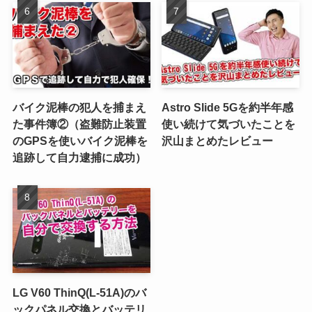
バイク泥棒の犯人を捕まえ
Astro Slide 5Gを約半年感
た事件簿②（盗難防止装置
使い続けて気づいたことを
のGPSを使いバイク泥棒を
沢山まとめたレビュー
追跡して自力逮捕に成功）
LG V60 ThinQ(L-51A)のバ
ックパネル交換とバッテリ