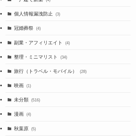
(29)
(6)
個人情報漏洩防止
(3)
(23)
(11)
冠婚葬祭
(4)
(3)
(12)
副業・アフィリエイト
(4)
(3)
(17)
整理・ミニマリスト
(34)
(29)
(8)
旅行（トラベル・モバイル）
(28)
(47)
(9)
映画
(1)
(56)
(11)
未分類
(516)
(6)
(9)
漫画
(20)
(4)
(10)
(31)
秋葉原
(5)
(3)