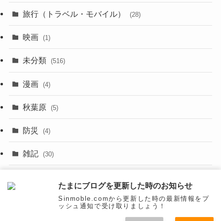
(8)
旅行（トラベル・モバイル）
(28)
(47)
(9)
映画
(1)
(56)
(11)
未分類
(516)
(6)
(9)
漫画
(20)
(4)
(10)
(31)
秋葉原
(5)
(3)
(16)
防災
(4)
(10)
雑記
(30)
(26)
面白いネタ
(31)
たまにブログを更新した時のお知らせ
(27)
Sinmoble.comから更新した時の最新情報をプ
ッシュ通知で受け取りましょう！
(31)