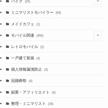
バイク
(25)
(2)
(8)
ミニマリストモバイラー
(84)
(1)
(23)
メイドカフェ
(1)
(3)
モバイル関連
(456)
(10)
(1)
レトロモバイル
(2)
(18)
(7)
一戸建て新築
(19)
(4)
(29)
(6)
個人情報漏洩防止
(3)
(23)
(11)
冠婚葬祭
(4)
(3)
(12)
副業・アフィリエイト
(4)
(3)
(17)
整理・ミニマリスト
(34)
(29)