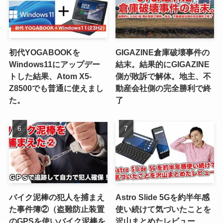
初代YOGABOOKを
GIGAZINE倉庫破壊事件の
Windows11にアップデー
結末。結果的にGIGAZINE
トした結果、Atom X5-
側が敗訴で解体。地主、不
Z8500でも普通に使えまし
動産会社側の完全勝利で終
た。
了
バイク泥棒の犯人を捕まえ
Astro Slide 5Gを約半年感
た事件簿②（盗難防止装置
使い続けて気づいたことを
のGPSを使いバイク泥棒を
沢山まとめたレビュー