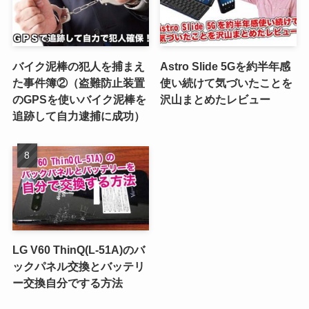
バイク泥棒の犯人を捕まえ
Astro Slide 5Gを約半年感
た事件簿②（盗難防止装置
使い続けて気づいたことを
のGPSを使いバイク泥棒を
沢山まとめたレビュー
追跡して自力逮捕に成功）
LG V60 ThinQ(L-51A)のバ
ックパネル交換とバッテリ
ー交換自分でする方法