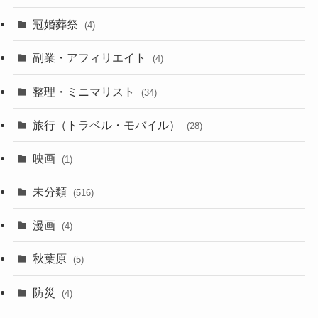
(23)
(11)
冠婚葬祭
(4)
(3)
(12)
副業・アフィリエイト
(4)
(3)
(17)
整理・ミニマリスト
(34)
(29)
(8)
旅行（トラベル・モバイル）
(28)
(47)
(9)
映画
(1)
(56)
(11)
未分類
(516)
(6)
(9)
漫画
(20)
(4)
(10)
(31)
秋葉原
(5)
(3)
(16)
防災
(4)
(10)