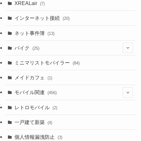
(9)
(18)
XREALair
(7)
(1)
(13)
インターネット接続
(20)
(33)
ネット事件簿
(13)
(18)
バイク
(25)
(2)
(8)
ミニマリストモバイラー
(84)
(1)
(23)
メイドカフェ
(1)
(3)
モバイル関連
(456)
(10)
(1)
レトロモバイル
(2)
(18)
(7)
一戸建て新築
(19)
(4)
(29)
(6)
個人情報漏洩防止
(3)