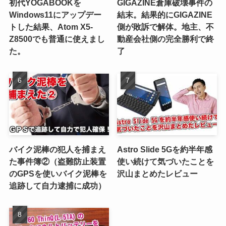
初代YOGABOOKを
GIGAZINE倉庫破壊事件の
Windows11にアップデー
結末。結果的にGIGAZINE
トした結果、Atom X5-
側が敗訴で解体。地主、不
Z8500でも普通に使えまし
動産会社側の完全勝利で終
た。
了
バイク泥棒の犯人を捕まえ
Astro Slide 5Gを約半年感
た事件簿②（盗難防止装置
使い続けて気づいたことを
のGPSを使いバイク泥棒を
沢山まとめたレビュー
追跡して自力逮捕に成功）