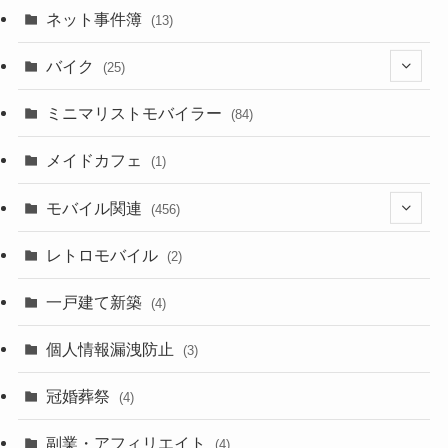
(33)
ネット事件簿
(13)
(18)
バイク
(25)
(2)
(8)
ミニマリストモバイラー
(84)
(1)
(23)
メイドカフェ
(1)
(3)
モバイル関連
(456)
(10)
(1)
レトロモバイル
(2)
(18)
(7)
一戸建て新築
(19)
(4)
(29)
(6)
個人情報漏洩防止
(3)
(23)
(11)
冠婚葬祭
(4)
(3)
(12)
副業・アフィリエイト
(4)