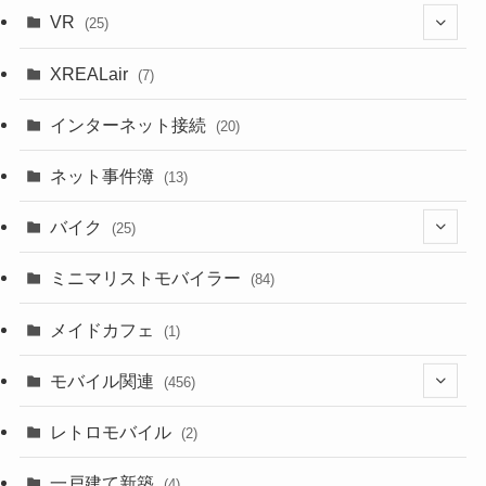
(1)
VR
(25)
(9)
(18)
XREALair
(7)
(1)
(13)
インターネット接続
(20)
(33)
ネット事件簿
(13)
(18)
バイク
(25)
(2)
(8)
ミニマリストモバイラー
(84)
(1)
(23)
メイドカフェ
(1)
(3)
モバイル関連
(456)
(10)
(1)
レトロモバイル
(2)
(18)
(7)
一戸建て新築
(19)
(4)