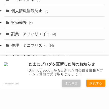
(29)
(6)
個人情報漏洩防止
(3)
(23)
(11)
冠婚葬祭
(4)
(3)
(12)
副業・アフィリエイト
(4)
(3)
(17)
整理・ミニマリスト
(34)
(29)
(8)
旅行（トラベル・モバイル）
(28)
(47)
(9)
たまにブログを更新した時のお知らせ
映画
(1)
Sinmoble.comから更新した時の最新情報をプ
(56)
(11)
ッシュ通知で受け取りましょう！
未分類
(516)
(6)
(9)
また今度
購読する
Powered by Push7
漫画
(20)
(4)
(10)
(31)
秋葉原
(5)
(3)