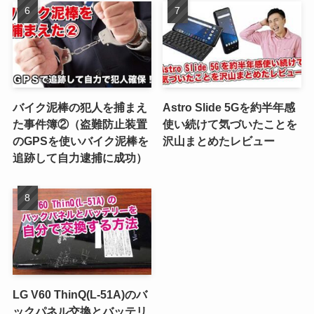
バイク泥棒の犯人を捕まえ
Astro Slide 5Gを約半年感
た事件簿②（盗難防止装置
使い続けて気づいたことを
のGPSを使いバイク泥棒を
沢山まとめたレビュー
追跡して自力逮捕に成功）
LG V60 ThinQ(L-51A)のバ
ックパネル交換とバッテリ