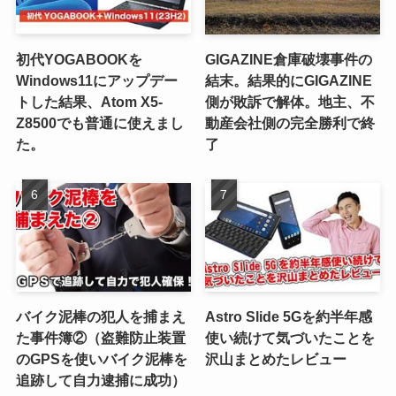
初代YOGABOOKを
GIGAZINE倉庫破壊事件の
Windows11にアップデー
結末。結果的にGIGAZINE
トした結果、Atom X5-
側が敗訴で解体。地主、不
Z8500でも普通に使えまし
動産会社側の完全勝利で終
た。
了
バイク泥棒の犯人を捕まえ
Astro Slide 5Gを約半年感
た事件簿②（盗難防止装置
使い続けて気づいたことを
のGPSを使いバイク泥棒を
沢山まとめたレビュー
追跡して自力逮捕に成功）