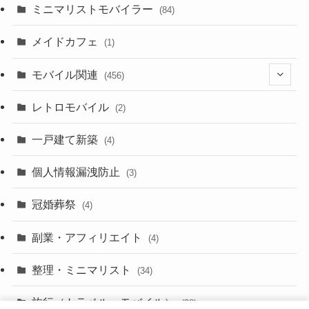
(8)
ミニマリストモバイラー
(84)
(1)
(23)
メイドカフェ
(1)
(3)
モバイル関連
(456)
(10)
(1)
レトロモバイル
(2)
(18)
(7)
一戸建て新築
(19)
(4)
(29)
(6)
個人情報漏洩防止
(3)
(23)
(11)
冠婚葬祭
(4)
(3)
(12)
副業・アフィリエイト
(4)
(3)
(17)
整理・ミニマリスト
(34)
(29)
(8)
旅行（トラベル・モバイル）
(28)