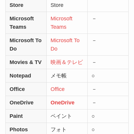
Store
Store
Microsoft
Microsoft
－
Teams
Teams
Microsoft To
Microsoft To
－
Do
Do
Movies & TV
映画＆テレビ
－
Notepad
メモ帳
○
Office
Office
－
OneDrive
OneDrive
－
Paint
ペイント
○
Photos
フォト
○