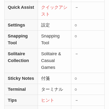
Quick Assist
クイックアシ
－
スト
Settings
設定
○
Snapping
Snapping
○
Tool
Tool
Solitaire
Solitaire &
－
Collection
Casual
Games
Sticky Notes
付箋
○
Terminal
ターミナル
○
Tips
ヒント
－