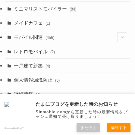
(2)
(8)
ミニマリストモバイラー
(84)
(1)
(23)
メイドカフェ
(1)
(3)
モバイル関連
(456)
(10)
(1)
レトロモバイル
(2)
(18)
(7)
一戸建て新築
(19)
(4)
(29)
(6)
個人情報漏洩防止
(3)
(23)
(11)
冠婚葬祭
(4)
(3)
たまにブログを更新した時のお知らせ
(12)
副業・アフィリエイト
(4)
Sinmoble.comから更新した時の最新情報をプ
(3)
ッシュ通知で受け取りましょう！
(17)
整理・ミニマリスト
(34)
また今度
購読する
(29)
Powered by Push7
(8)