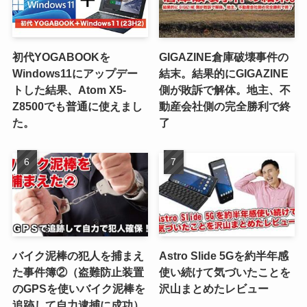
初代YOGABOOKを
GIGAZINE倉庫破壊事件の
Windows11にアップデー
結末。結果的にGIGAZINE
トした結果、Atom X5-
側が敗訴で解体。地主、不
Z8500でも普通に使えまし
動産会社側の完全勝利で終
た。
了
バイク泥棒の犯人を捕まえ
Astro Slide 5Gを約半年感
た事件簿②（盗難防止装置
使い続けて気づいたことを
のGPSを使いバイク泥棒を
沢山まとめたレビュー
追跡して自力逮捕に成功）