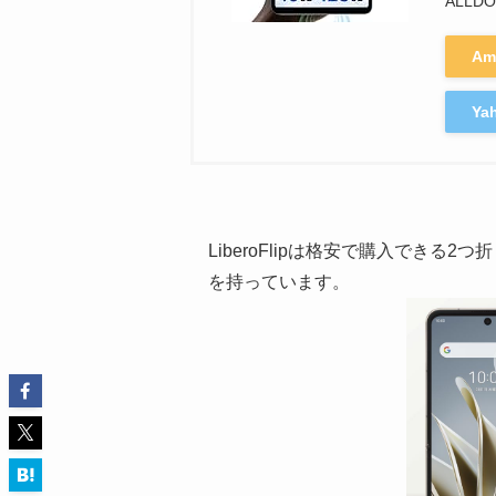
ALLD
Am
Y
LiberoFlipは格安で購入でき
を持っています。