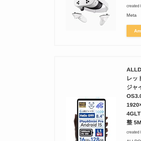
created
Meta
Am
ALLD
レッ
ジャイ
OS3.
1920
4GL
整 5
created