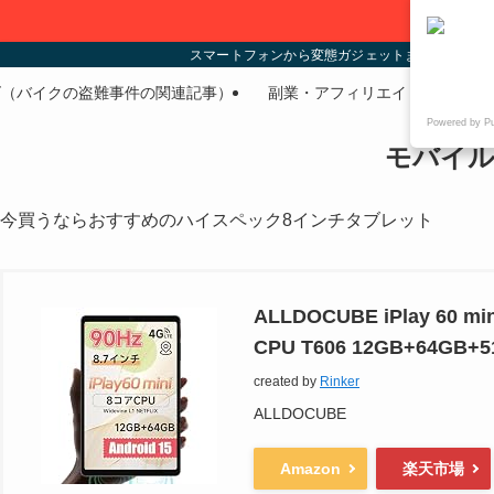
スマートフォンから変態ガジェットまであらゆる
ズ（バイクの盗難事件の関連記事）
副業・アフィリエイト
PC
Powered by P
モバイル
今買うならおすすめのハイスペック8インチタブレット
ALLDOCUBE iPlay 6
CPU T606 12GB+64G
created by
Rinker
ALLDOCUBE
Amazon
楽天市場