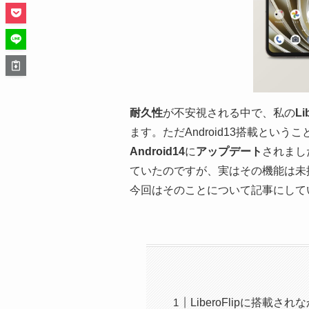
耐久性
が不安視される中で、私の
Li
ます。ただAndroid13搭載というこ
Android14
に
アップデート
されまし
ていたのですが、実はその機能は未
今回はそのことについて記事にして
LiberoFlipに搭載され