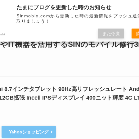
サイトデザインをリニューアルしました。
たまにブログを更新した時のお知らせ
モバイル端末を取り扱います。
Sinmoble.comから更新した時の最新情報をプッシュ
取りましょう！
関連
モバイル関連
モバイル関連
バイク
VR
ミニマ
また今度
ush7
やIT機器を活用するSINのモバイル修行3r
0 mini 8.7インチタブレット 90Hz高リフレッシュレート And
B+512GB拡張 Incell IPSディスプレイ 400ニット輝度 4
Yahooショッピング