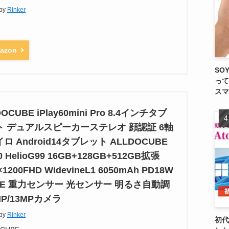
 by
Rinker
azon
SO
って
スマ
OCUBE iPlay60mini Pro 8.4インチタブ
ト デュアルスピーカーステレオ 顔認証 6軸
ロ Android14タブレット ALLDOCUBE
0 HelioG99 16GB+128GB+512GB拡張
×1200FHD WidevineL1 6050mAh PD18W
TE 重力センサー 光センサー 明るさ自動調
MP/13MPカメラ
 by
Rinker
初代