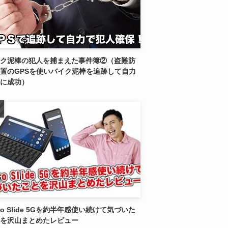
ク泥棒の犯人を捕まえた事件簿②（盗難防
置のGPSを使いバイク泥棒を追跡して自力
に成功）
tro Slide 5Gを約半年感使い続けて気づいた
を沢山まとめたレビュー