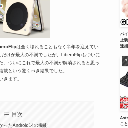
バイ
止装
逮捕
beroFlip
は全く壊れることもなく半年を迎えてい
とだけが最大の不満でしたが、LiberoFlipもついに
た。ついにこれで最大の不満が解消されると思っ
搭載という驚くべき結果でした。
いきます。
目次
As
こと
なかったAndroid14の機能