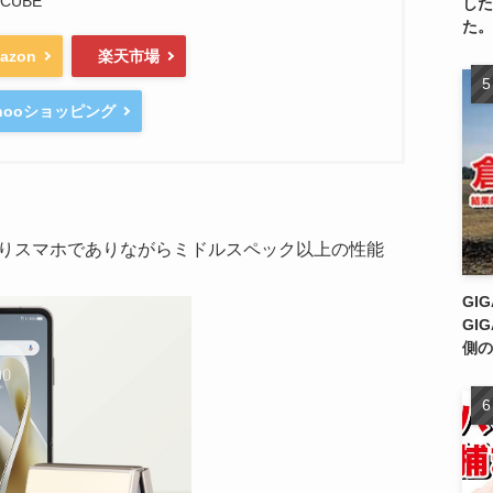
OCUBE
した
た。
azon
楽天市場
ahooショッピング
る2つ折りスマホでありながらミドルスペック以上の性能
GI
GI
側の