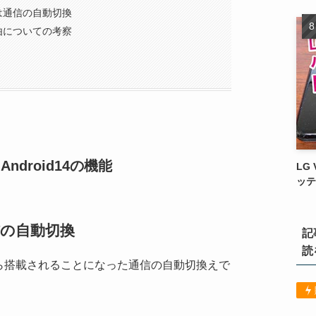
は通信の自動切換
由についての考察
Android14の機能
LG
ッテ
の自動切換
記
読
4から搭載されることになった通信の自動切換えで