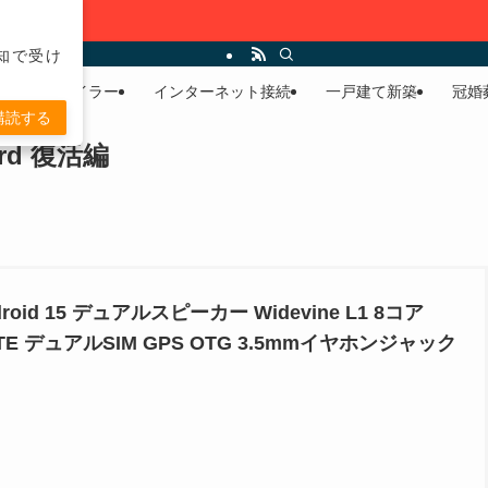
通知で受け
リストモバイラー
インターネット接続
一戸建て新築
冠婚
購読する
d 復活編
roid 15 デュアルスピーカー Widevine L1 8コア
G LTE デュアルSIM GPS OTG 3.5mmイヤホンジャック