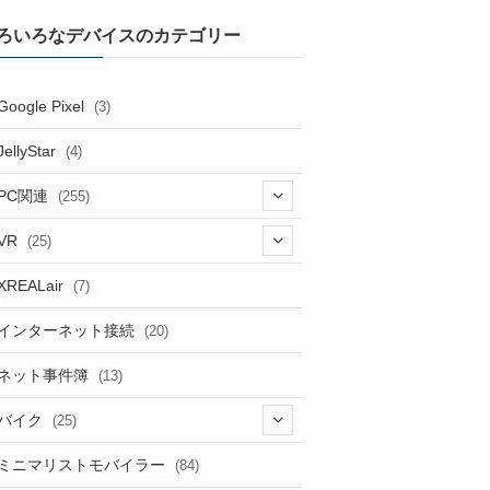
ろいろなデバイスのカテゴリー
Google Pixel
(3)
JellyStar
(4)
PC関連
(255)
(1)
VR
(25)
(9)
(18)
XREALair
(7)
(1)
(13)
インターネット接続
(20)
(33)
ネット事件簿
(13)
(18)
バイク
(25)
(2)
(8)
ミニマリストモバイラー
(84)
(1)