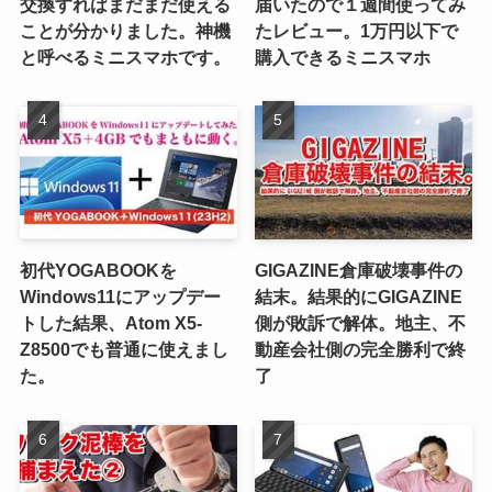
交換すればまだまだ使える
届いたので１週間使ってみ
ことが分かりました。神機
たレビュー。1万円以下で
と呼べるミニスマホです。
購入できるミニスマホ
初代YOGABOOKを
GIGAZINE倉庫破壊事件の
Windows11にアップデー
結末。結果的にGIGAZINE
トした結果、Atom X5-
側が敗訴で解体。地主、不
Z8500でも普通に使えまし
動産会社側の完全勝利で終
た。
了