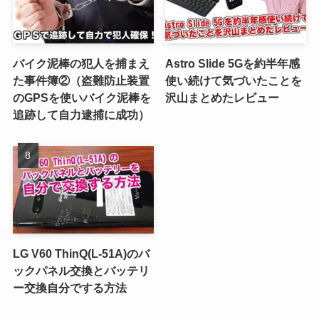
バイク泥棒の犯人を捕まえ
Astro Slide 5Gを約半年感
た事件簿②（盗難防止装置
使い続けて気づいたことを
のGPSを使いバイク泥棒を
沢山まとめたレビュー
追跡して自力逮捕に成功）
LG V60 ThinQ(L-51A)のバ
ックパネル交換とバッテリ
ー交換自分でする方法