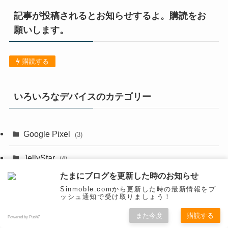
記事が投稿されるとお知らせするよ。購読をお
願いします。
購読する
いろいろなデバイスのカテゴリー
Google Pixel
(3)
JellyStar
(4)
たまにブログを更新した時のお知らせ
PC関連
(255)
Sinmoble.comから更新した時の最新情報をプ
ッシュ通知で受け取りましょう！
(1)
VR
(25)
また今度
購読する
Powered by Push7
(9)