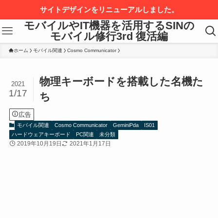
サイトデザインをリニューアルしました。
モバイルやIT機器を活用するSINの
モバイル修行3rd 復活編
ホーム
モバイル関連
Cosmo Communicator
物理キーボードを搭載した名機た
2021
1/17
ち
広告
モバイル関連
Cosmo Communicator
GeminiPda
IS01
ハードウェアキーボード
PC関連
未分類
2019年10月19日
2021年1月17日