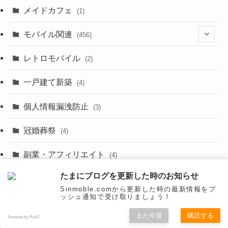
(23)
メイドカフェ
(1)
(3)
モバイル関連
(456)
(10)
(1)
レトロモバイル
(2)
(18)
(7)
一戸建て新築
(19)
(4)
(29)
(6)
個人情報漏洩防止
(3)
(23)
(11)
冠婚葬祭
(4)
(3)
(12)
副業・アフィリエイト
(4)
(3)
(17)
たまにブログを更新した時のお知らせ
整理・ミニマリスト
(34)
(29)
Sinmoble.comから更新した時の最新情報をプ
(8)
ッシュ通知で受け取りましょう！
旅行（トラベル・モバイル）
(28)
(47)
(9)
また今度
購読する
Powered by Push7
映画
(1)