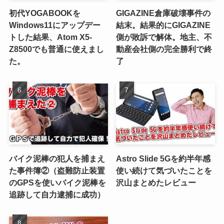
初代YOGABOOKを
GIGAZINE倉庫破壊事件の
Windows11にアップデー
結末。結果的にGIGAZINE
トした結果、Atom X5-
側が敗訴で解体。地主、不
Z8500でも普通に使えまし
動産会社側の完全勝利で終
た。
了
バイク泥棒の犯人を捕まえ
Astro Slide 5Gを約半年感
た事件簿②（盗難防止装置
使い続けて気づいたことを
のGPSを使いバイク泥棒を
沢山まとめたレビュー
追跡して自力逮捕に成功）