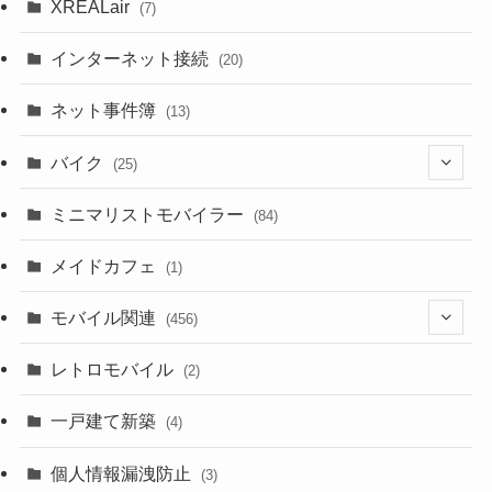
(18)
XREALair
(7)
(1)
(13)
インターネット接続
(20)
(33)
ネット事件簿
(13)
(18)
バイク
(25)
(2)
(8)
ミニマリストモバイラー
(84)
(1)
(23)
メイドカフェ
(1)
(3)
モバイル関連
(456)
(10)
(1)
レトロモバイル
(2)
(18)
(7)
一戸建て新築
(19)
(4)
(29)
(6)
個人情報漏洩防止
(3)