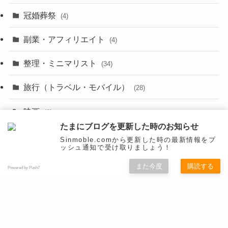
(23)
(11)
冠婚葬祭
(4)
(3)
(12)
副業・アフィリエイト
(4)
(3)
(17)
整理・ミニマリスト
(34)
(29)
(8)
旅行（トラベル・モバイル）
(28)
(47)
(9)
映画
(1)
(56)
(11)
たまにブログを更新した時のお知らせ
未分類
(516)
(6)
Sinmoble.comから更新した時の最新情報をプ
(9)
ッシュ通知で受け取りましょう！
漫画
(20)
(4)
(10)
また今度
購読する
Powered by Push7
(31)
秋葉原
(5)
(3)
(16)
防災
(4)
(10)