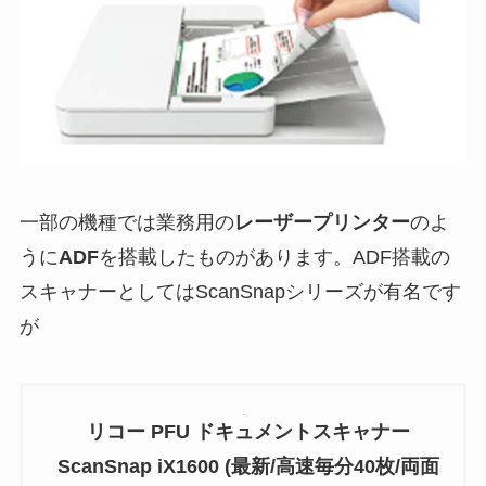
一部の機種では業務用の
レーザープリンター
のよ
うに
ADF
を搭載したものがあります。ADF搭載の
スキャナーとしてはScanSnapシリーズが有名です
が
リコー PFU ドキュメントスキャナー
ScanSnap iX1600 (最新/高速毎分40枚/両面