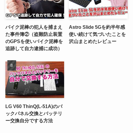
バイク泥棒の犯人を捕まえ
Astro Slide 5Gを約半年感
た事件簿②（盗難防止装置
使い続けて気づいたことを
のGPSを使いバイク泥棒を
沢山まとめたレビュー
追跡して自力逮捕に成功）
LG V60 ThinQ(L-51A)のバ
ックパネル交換とバッテリ
ー交換自分でする方法