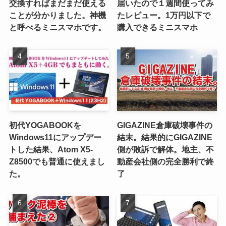
交換すればまだまだ使える
届いたので１週間使ってみ
ことが分かりました。神機
たレビュー。1万円以下で
と呼べるミニスマホです。
購入できるミニスマホ
初代YOGABOOKを
GIGAZINE倉庫破壊事件の
Windows11にアップデー
結末。結果的にGIGAZINE
トした結果、Atom X5-
側が敗訴で解体。地主、不
Z8500でも普通に使えまし
動産会社側の完全勝利で終
た。
了