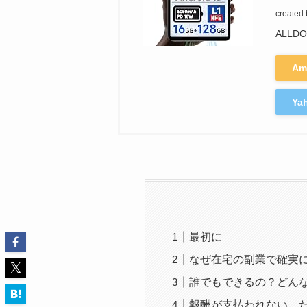
created
ALLD
Am
Y
最初に
なぜ在宅の副業で確実
誰でもできるの？どん
報酬が支払われない、