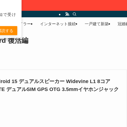
通知で受け
リストモバイラー
インターネット接続
一戸建て新築
冠婚
購読する
d 復活編
roid 15 デュアルスピーカー Widevine L1 8コア
G LTE デュアルSIM GPS OTG 3.5mmイヤホンジャック