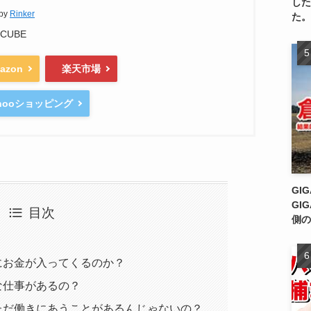
した
 by
Rinker
た。
OCUBE
azon
楽天市場
ahooショッピング
GI
GI
目次
側の
にお金が入ってくるのか？
な仕事があるの？
ただ働きにあうことがあるんじゃないの？