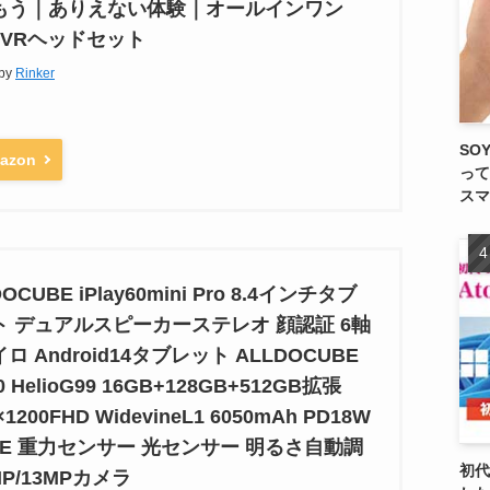
もう｜ありえない体験｜オールインワン
・VRヘッドセット
 by
Rinker
SO
azon
って
スマ
OCUBE iPlay60mini Pro 8.4インチタブ
ト デュアルスピーカーステレオ 顔認証 6軸
ロ Android14タブレット ALLDOCUBE
0 HelioG99 16GB+128GB+512GB拡張
×1200FHD WidevineL1 6050mAh PD18W
TE 重力センサー 光センサー 明るさ自動調
初代
MP/13MPカメラ