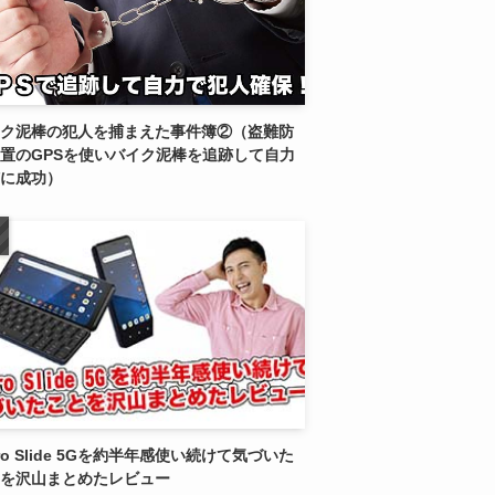
ク泥棒の犯人を捕まえた事件簿②（盗難防
置のGPSを使いバイク泥棒を追跡して自力
に成功）
tro Slide 5Gを約半年感使い続けて気づいた
を沢山まとめたレビュー