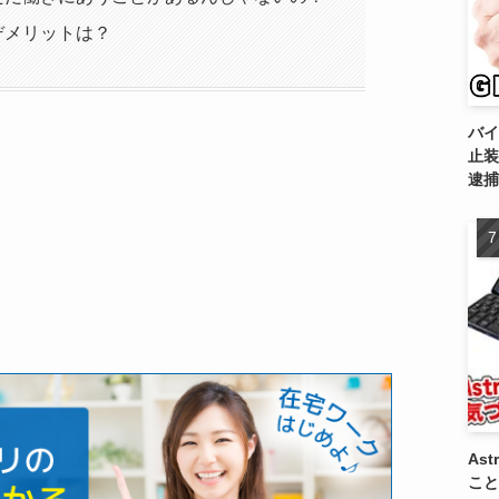
デメリットは？
バイ
止装
逮捕
As
こと