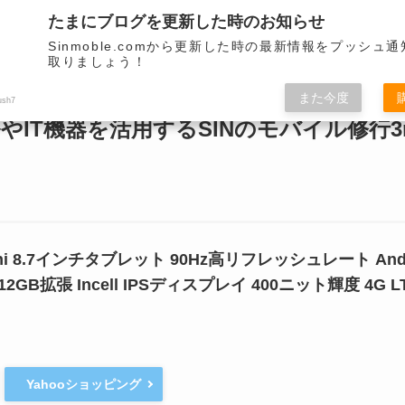
サイトデザインをリニューアルしました。
たまにブログを更新した時のお知らせ
モバイル端末を取り扱います。
Sinmoble.comから更新した時の最新情報をプッシュ
取りましょう！
関連
モバイル関連
モバイル関連
バイク
VR
ミニマ
また今度
ush7
やIT機器を活用するSINのモバイル修行3r
0 mini 8.7インチタブレット 90Hz高リフレッシュレート And
B+512GB拡張 Incell IPSディスプレイ 400ニット輝度 4
Yahooショッピング