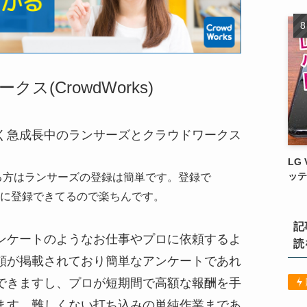
ス(CrowdWorks)
く急成長中のランサーズとクラウドワークス
LG
ッテ
ている方はランサーズの登録は簡単です。登録で
すぐに登録できてるので楽ちんです。
記
ンケートのようなお仕事やプロに依頼するよ
読
頼が掲載されており簡単な
アンケートであれ
できますし、プロが短期間で高額な報酬を手
ます。難しくない打ち込みの単純作業まであ