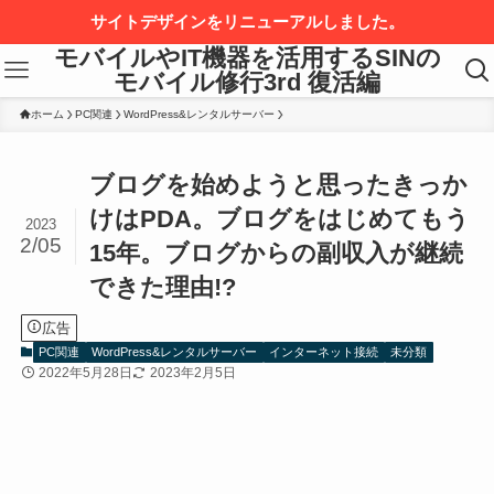
サイトデザインをリニューアルしました。
モバイルやIT機器を活用するSINの
モバイル修行3rd 復活編
ホーム
PC関連
WordPress&レンタルサーバー
ブログを始めようと思ったきっか
けはPDA。ブログをはじめてもう
2023
2/05
15年。ブログからの副収入が継続
できた理由!?
広告
PC関連
WordPress&レンタルサーバー
インターネット接続
未分類
2022年5月28日
2023年2月5日