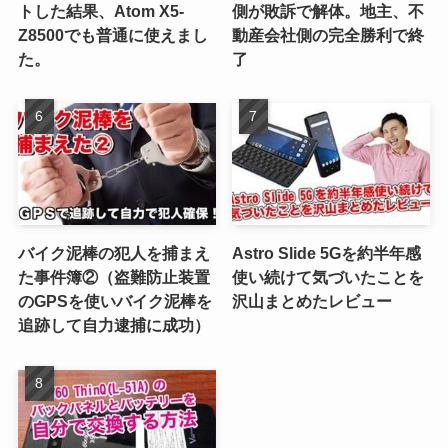
トした結果、Atom X5-
側が敗訴で解体。地主、不
Z8500でも普通に使えまし
動産会社側の完全勝利で終
た。
了
バイク泥棒の犯人を捕まえ
Astro Slide 5Gを約半年感
た事件簿②（盗難防止装置
使い続けて気づいたことを
のGPSを使いバイク泥棒を
沢山まとめたレビュー
追跡して自力逮捕に成功）