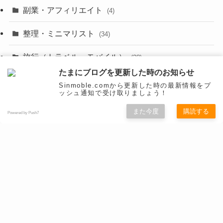
(3)
(12)
副業・アフィリエイト
(4)
(3)
(17)
整理・ミニマリスト
(34)
(29)
(8)
旅行（トラベル・モバイル）
(28)
(47)
(9)
たまにブログを更新した時のお知らせ
映画
(1)
(56)
Sinmoble.comから更新した時の最新情報をプ
(11)
ッシュ通知で受け取りましょう！
未分類
(516)
(6)
(9)
また今度
購読する
Powered by Push7
漫画
(20)
(4)
(10)
(31)
秋葉原
(5)
(3)
(16)
防災
(4)
(10)
雑記
(30)
(26)
面白いネタ
(31)