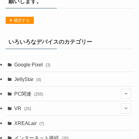
願いします。
購読する
いろいろなデバイスのカテゴリー
Google Pixel
(3)
JellyStar
(4)
PC関連
(255)
(1)
VR
(25)
(9)
(18)
XREALair
(7)
(1)
(13)
インターネット接続
(20)