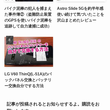
バイク泥棒の犯人を捕まえ
Astro Slide 5Gを約半年感
た事件簿②（盗難防止装置
使い続けて気づいたことを
のGPSを使いバイク泥棒を
沢山まとめたレビュー
追跡して自力逮捕に成功）
LG V60 ThinQ(L-51A)のバ
ックパネル交換とバッテリ
ー交換自分でする方法
記事が投稿されるとお知らせするよ。購読をお