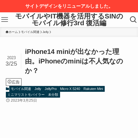
サイトデザインをリニューアルしました。
モバイルやIT機器を活用するSINの
モバイル修行3rd 復活編
ホーム
モバイル関連
Jelly
iPhone14 miniが出なかった理
2023
由。iPhoneのminiは不人気なの
3/25
か？
広告
モバイル関連
Jelly
JellyPro
Micro X S240
Rakuten Mini
ミニマリストモバイラー
未分類
2023年3月25日