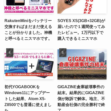
RakutenMiniをバッテリー
SOYES XS(3GB+32GB)が
交換すればまだまだ使える
届いたので１週間使ってみ
ことが分かりました。神機
たレビュー。1万円以下で
と呼べるミニスマホです。
購入できるミニスマホ
初代YOGABOOKを
GIGAZINE倉庫破壊事件の
Windows11にアップデー
結末。結果的にGIGAZINE
トした結果、Atom X5-
側が敗訴で解体。地主、不
Z8500でも普通に使えまし
動産会社側の完全勝利で終
た。
了