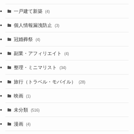
(7)
一戸建て新築
(19)
(4)
(29)
(6)
個人情報漏洩防止
(3)
(23)
(11)
冠婚葬祭
(4)
(3)
(12)
副業・アフィリエイト
(4)
(3)
(17)
整理・ミニマリスト
(34)
(29)
(8)
旅行（トラベル・モバイル）
(28)
(47)
(9)
映画
(1)
(56)
(11)
未分類
(516)
(6)
(9)
漫画
(20)
(4)
(10)