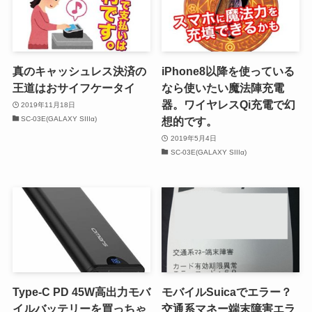
真のキャッシュレス決済の
iPhone8以降を使っている
王道はおサイフケータイ
なら使いたい魔法陣充電
器。ワイヤレスQi充電で幻
2019年11月18日
SC-03E(GALAXY SIIIα)
想的です。
2019年5月4日
SC-03E(GALAXY SIIIα)
Type-C PD 45W高出力モバ
モバイルSuicaでエラー？
イルバッテリーを買っちゃ
交通系マネー端末障害エラ