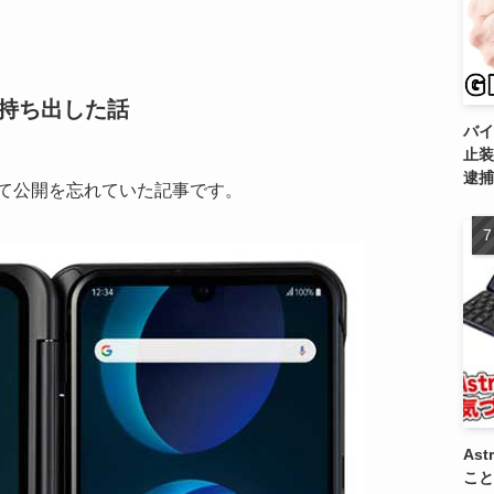
用に持ち出した話
バイ
止装
逮捕
て公開を忘れていた記事です。
As
こと