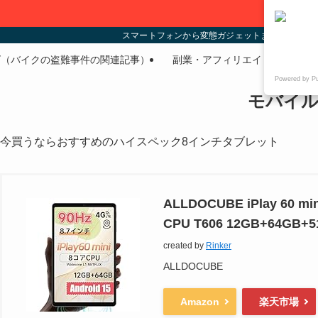
スマートフォンから変態ガジェットまであらゆる
ズ（バイクの盗難事件の関連記事）
副業・アフィリエイト
PC
Powered by P
モバイル
今買うならおすすめのハイスペック8インチタブレット
ALLDOCUBE iPlay 6
CPU T606 12GB+64G
created by
Rinker
ALLDOCUBE
Amazon
楽天市場