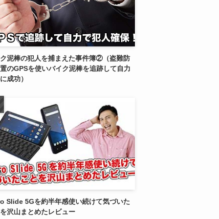
ク泥棒の犯人を捕まえた事件簿②（盗難防
置のGPSを使いバイク泥棒を追跡して自力
に成功）
tro Slide 5Gを約半年感使い続けて気づいた
を沢山まとめたレビュー