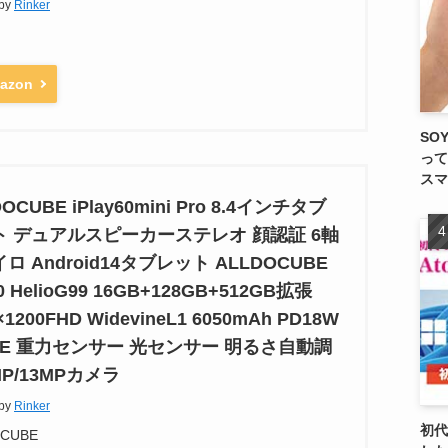
 by
Rinker
azon
SO
って
スマ
OCUBE iPlay60mini Pro 8.4インチタブ
ト デュアルスピーカーステレオ 顔認証 6軸
ロ Android14タブレット ALLDOCUBE
0 HelioG99 16GB+128GB+512GB拡張
×1200FHD WidevineL1 6050mAh PD18W
TE 重力センサー 光センサー 明るさ自動調
MP/13MPカメラ
 by
Rinker
初代
OCUBE