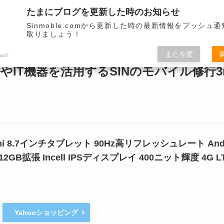
サイトデザインをリニューアルしました。
たまにブログを更新した時のお知らせ
モバイル端末を取り扱います。
Sinmoble.comから更新した時の最新情報をプッシュ
取りましょう！
関連
モバイル関連
モバイル関連
バイク
VR
ミニマ
また今度
ush7
やIT機器を活用するSINのモバイル修行3r
0 mini 8.7インチタブレット 90Hz高リフレッシュレート And
B+512GB拡張 Incell IPSディスプレイ 400ニット輝度 4
Yahooショッピング