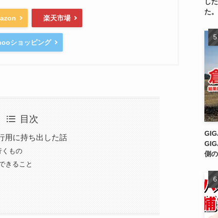
した
た。
azon
楽天市場
ahooショッピング
目次
GI
けを旅行用に持ち出した話
GI
行くもの
側の
からできること