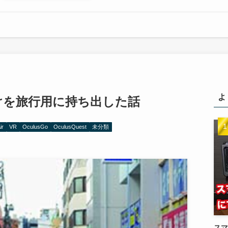
よ
60だけを旅行用に持ち出した話
ir
VR
OculusGo
OculusQuest
未分類
スマ