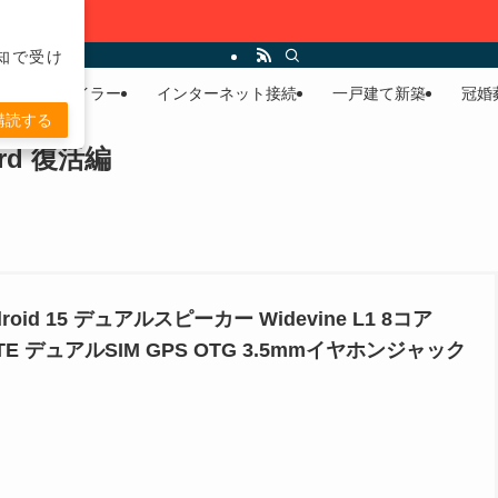
通知で受け
リストモバイラー
インターネット接続
一戸建て新築
冠婚
購読する
d 復活編
roid 15 デュアルスピーカー Widevine L1 8コア
G LTE デュアルSIM GPS OTG 3.5mmイヤホンジャック