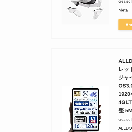
created
Meta
Am
ALLD
レッ
ジャイ
OS3.
1920
4GL
整 5
created
ALLD