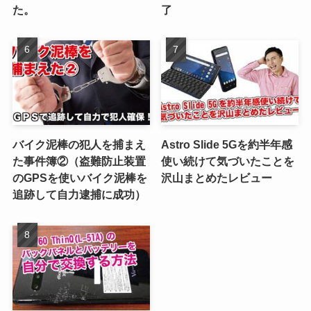
た。
了
バイク泥棒の犯人を捕まえ
Astro Slide 5Gを約半年感
た事件簿②（盗難防止装置
使い続けて気づいたことを
のGPSを使いバイク泥棒を
沢山まとめたレビュー
追跡して自力逮捕に成功）