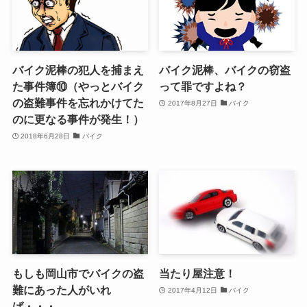
バイク泥棒の犯人を捕まえ
バイク泥棒、バイクの窃盗
た事件簿⑩（やっとバイク
って罪ですよね？
の盗難事件を忘れかけてた
2017年8月27日
バイク
のに更なる事件が発生！）
2018年6月28日
バイク
もしも岡山市でバイクの盗
当たり屋注意！
難にあった人がいれ
2017年4月12日
バイク
ば・・・