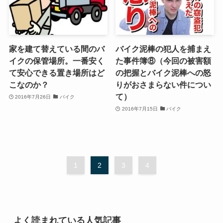
家を建て替えている間のバ
バイク泥棒の犯人を捕まえ
イクの保管場所。一番安く
た事件簿⑧（今回の被害額
て安心できる置き場所はど
の把握とバイク泥棒への怒
こなのか？
りがおさまらない件につい
て）
2016年7月26日
バイク
2016年7月15日
バイク
1
2
3
4
よく読まれている人気記事