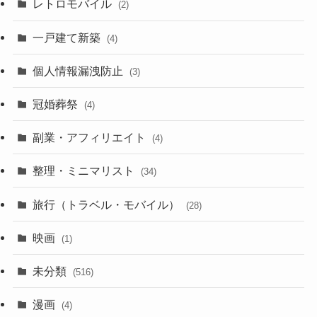
(1)
レトロモバイル
(2)
(18)
(7)
一戸建て新築
(19)
(4)
(29)
(6)
個人情報漏洩防止
(3)
(23)
(11)
冠婚葬祭
(4)
(3)
(12)
副業・アフィリエイト
(4)
(3)
(17)
整理・ミニマリスト
(34)
(29)
(8)
旅行（トラベル・モバイル）
(28)
(47)
(9)
映画
(1)
(56)
(11)
未分類
(516)
(6)
(9)
漫画
(20)
(4)
(10)